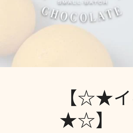
【☆★イ
★☆】