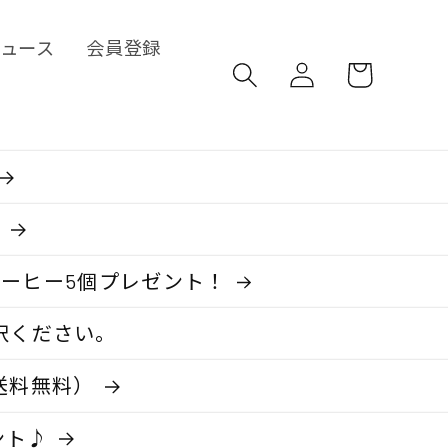
ロ
カ
ュース
会員登録
グ
ー
イ
ト
ン

コーヒー5個プレゼント！
択ください。
送料無料）
ント♪