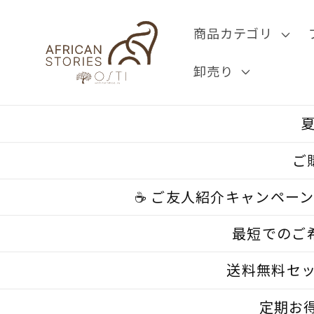
コンテ
ンツに
商品カテゴリ
進む
卸売り
夏
ご
☕ ご友人紹介キャンペー
最短でのご
送料無料セッ
定期お