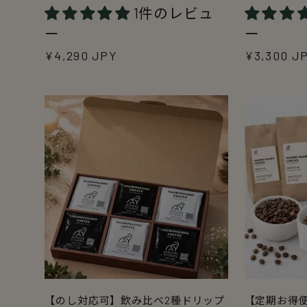
1件のレビュ
ー
ー
通
¥4,290 JPY
通
¥3,300 J
常
常
価
価
格
格
【のし対応可】飲み比べ2種ドリップ
【定期お得