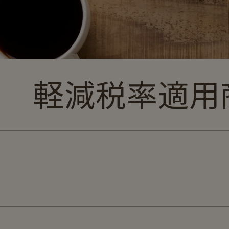
コ
軽減税率適用
レ
ク
シ