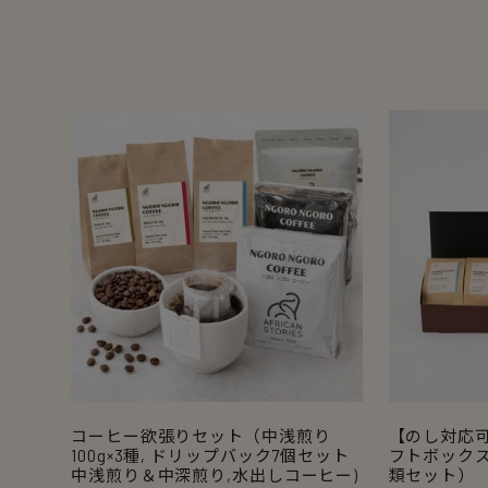
ョ
ン
:
コーヒー欲張りセット（中浅煎り
【のし対応
100g×3種, ドリップバック7個セット
フトボック
中浅煎り＆中深煎り,水出しコーヒー)
類セット）