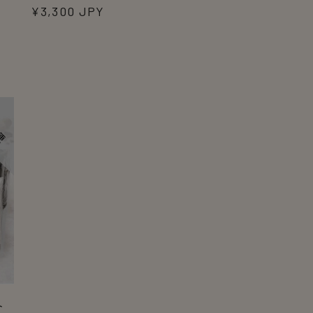
通
¥3,300 JPY
常
価
格
ト