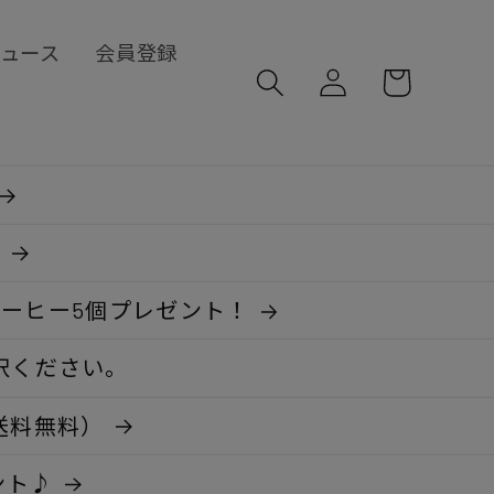
ロ
カ
ュース
会員登録
グ
ー
イ
ト
ン

コーヒー5個プレゼント！
択ください。
送料無料）
ント♪