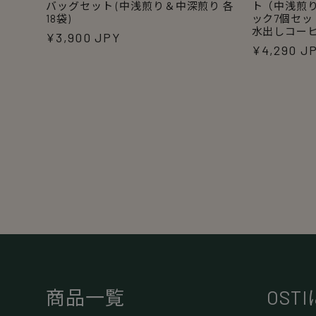
バッグセット (中浅煎り＆中深煎り 各
ト（中浅煎り 
18袋)
ック7個セ
水出しコーヒ
通
¥3,900 JPY
通
¥4,290 J
常
常
価
価
格
格
商品一覧
OST