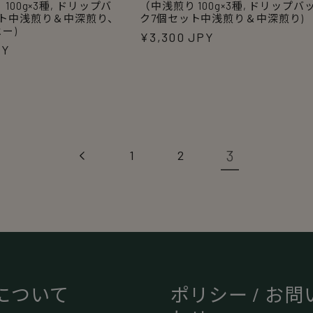
100g×3種, ドリップバ
（中浅煎り 100g×3種, ドリップバ
ット中浅煎り＆中深煎り、
ク7個セット中浅煎り＆中深煎り)
ー)
通
¥3,300 JPY
PY
常
価
格
3
1
2
Iについて
ポリシー / お問