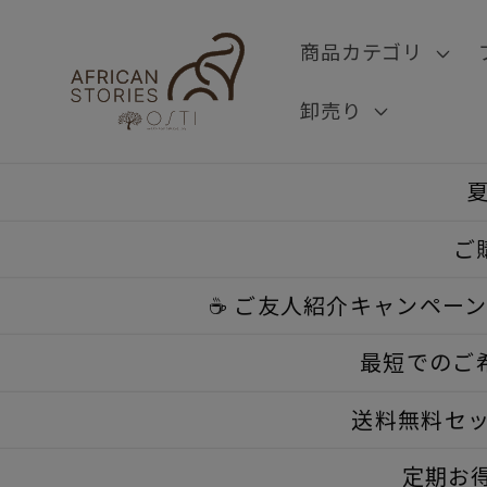
コンテ
ンツに
商品カテゴリ
進む
卸売り
夏
ご
☕ ご友人紹介キャンペー
最短でのご
送料無料セッ
定期お