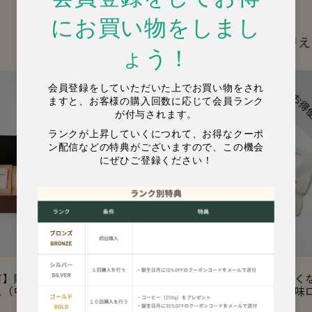
並び替え
可】贈り物に丁度よいギ
【定期お得便】お酒が止まらなく
ス（中浅煎りコーヒー3種
る魔法のマカダミアナッツ（塩味
ースト/3袋入り）