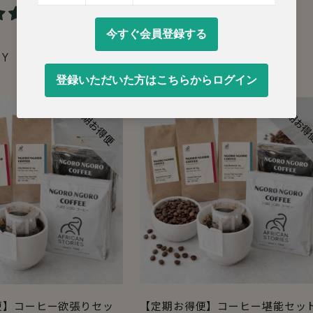
通
¥825 JPY
1件のレビュ
常
価
PY
格
便】コーヒー欲張りセッ
【定期お得便】コーヒー堪能セッ